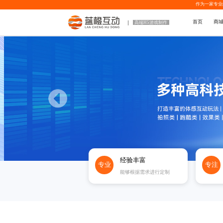
作为一家专业
首页
商
高端H5游戏制作
经验丰富
专业
专注
能够根据需求进行定制