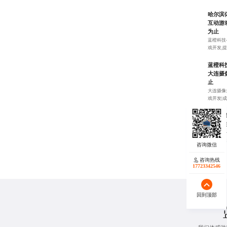
景，无需
17
哈尔滨
互动游
为止
蓝橙科技
戏开发,
19
蓝橙科
大连摄
止
大连摄像
戏开发|
特需求，
21
汕头体
司,武
蓝橙科技
制公司,
23
咨询热线
17723342546
回到顶部