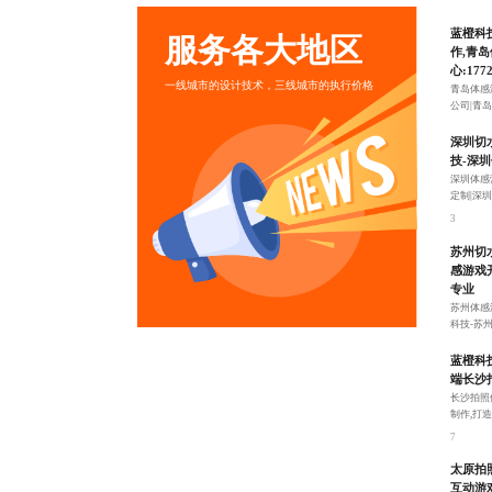
蓝橙科
服务各大地区
作,青
心:1772
一线城市的设计技术，三线城市的执行价格
青岛体感
公司|青
户所有的
1
深圳切
技-深
深圳体感
定制|深
对一定制
3
苏州切
感游戏
专业
苏州体感
科技-苏
达到更好
5
蓝橙科
端长沙
长沙拍照
制作,打
赋能活动
7
太原拍
互动游