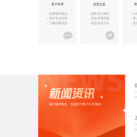
客户经理
创意总监
资
说明项目概况
团队研讨项目
分
安排专员沟通
综合考量因素
客
了解品牌信息
制定初步方向
收
2
我们懂得更多，也愿意与客户分享更多！
2