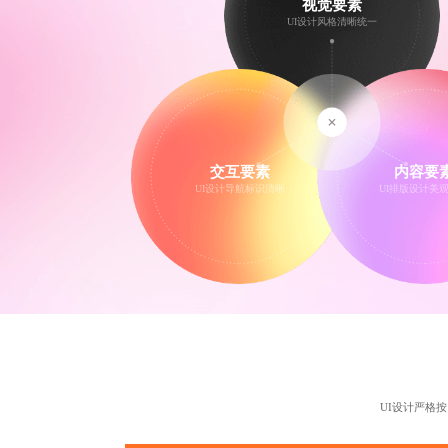
视觉要素
UI设计
风格清晰统一
交互要素
内容要
UI设计导航标识清晰
UI排版设计
美
UI设计严格