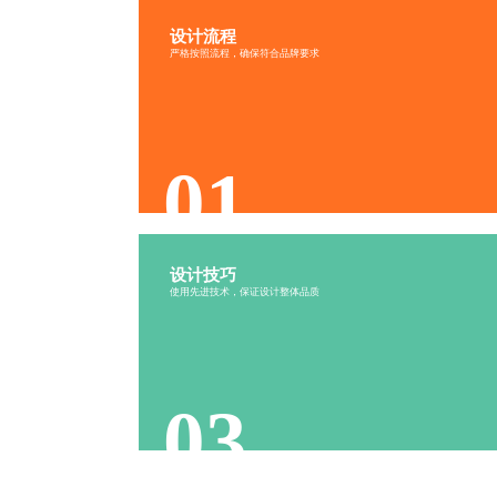
设计流程
UI设计服务流程
严格按照流程，确保符合品牌要求
需求分析
产品原型
设计评审
反馈修正
01
设计技巧
UI设计服务技巧
使用先进技术，保证设计整体品质
设计规范
借鉴设计
设计细节
动画设计
03