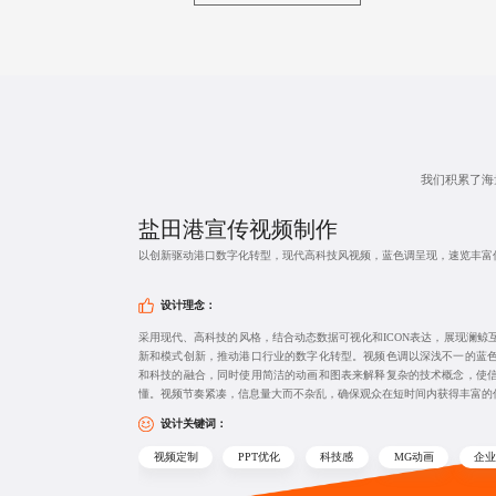
我们积累了海
盐田港
宣传视频制作
以创新驱动港口数字化转型，现代高科技风视频，蓝色调呈现，速览丰富
设计理念：
采用现代、高科技的风格，结合动态数据可视化和ICON表达，展现澜鲸
新和模式创新，推动港口行业的数字化转型。视频色调以深浅不一的蓝
和科技的融合，同时使用简洁的动画和图表来解释复杂的技术概念，使
懂。视频节奏紧凑，信息量大而不杂乱，确保观众在短时间内获得丰富的
设计关键词：
视频定制
PPT优化
科技感
MG动画
企业