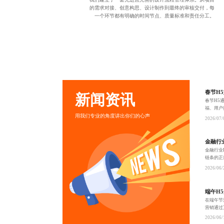
的需求对接、创意构思、设计制作到最终的审核交付，每
一个环节都有明确的时间节点、质量标准和责任分工。
春节H
新闻资讯
春节H5
福、用户
用我们专业的角度讲出你们的心声
流量爆发
2026/07/
金融行
金融行业
链条的正
客户信任
2026/06/
端午H
在端午节
营销通过
质H5页
2026/06/
实现