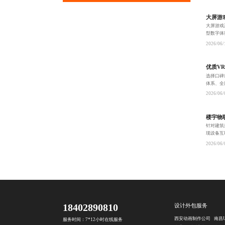
大屏游
大屏游戏
型数字体
技术、A
2026/06/
优质V
选择口碑
体系、全
企业高效
2026/06/
楼宇物
针对建筑
现设备互
本30%
2026/06/
18402890810
设计外包服务
西安动画制作公司
服务时间：7*12小时在线服务