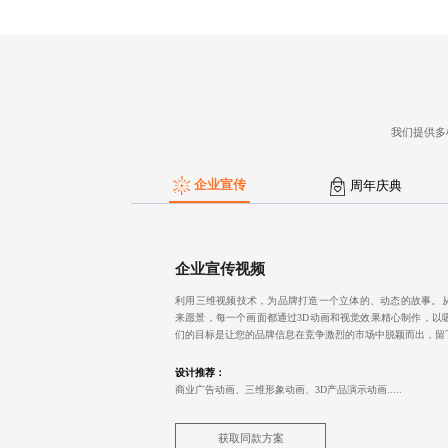
我们提供多
企业宣传
周年庆典
企业宣传视频
利用三维视频技术，为品牌打造一个立体的、动态的故事。
来愿景，每一个画面都通过3D动画和视觉效果精心制作，以
们的目标是让您的品牌信息在竞争激烈的市场中脱颖而出，留
设计推荐：
商业广告动画、三维形象动画、3D产品演示动画.....
获取同款方案