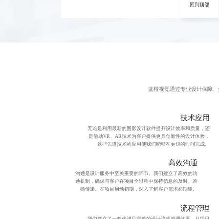
回到顶部
回到顶部
蓝橙视觉通过
专业设计
保障、
技术应用
无论是利用最新的图形设计软件提升设计效率和质量，还
是借助VR、AR技术为客户提供更具创新性的设计体验，
这些先进技术的应用使我们能够在更短的时间完成。
高效沟通
沟通是设计服务中至关重要的环节。我们建立了高效的沟
通机制，确保与客户在项目全过程中保持信息的及时、准
确传递。在项目启动初期，深入了解客户需求和期望。
流程管理
我们建立了一套先进且完善的设计流程管理体系。从项目