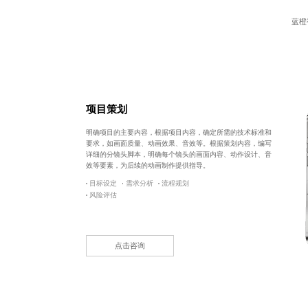
蓝橙
项目策划
明确项目的主要内容，根据项目内容，确定所需的技术标准和
要求，如画面质量、动画效果、音效等。根据策划内容，编写
详细的分镜头脚本，明确每个镜头的画面内容、动作设计、音
效等要素，为后续的动画制作提供指导。
目标设定
需求分析
流程规划
风险评估
点击咨询