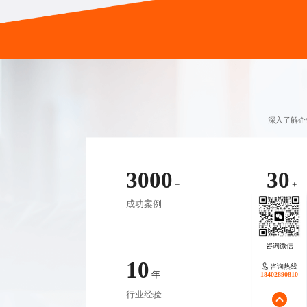
深入了解企
3000
30
+
+
成功案例
服务行业
10
98
咨询热线
咨询热线
年
%
17723342546
18402890810
行业经验
客户满意